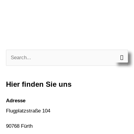
S
u
c
Hier finden Sie uns
h
e
Adresse
n
Flugplatzstraße 104
n
90768 Fürth
a