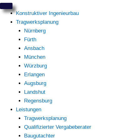
Zum
Inhalt
Konstruktiver Ingenieurbau
springen
Tragwerksplanung
Nürnberg
Fürth
Ansbach
München
Würzburg
Erlangen
Augsburg
Landshut
Regensburg
Leistungen
Tragwerksplanung
Qualifizierter Vergabeberater
Baugutachter