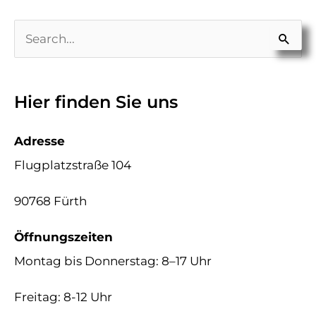
S
u
c
Hier finden Sie uns
h
e
Adresse
n
Flugplatzstraße 104
n
90768 Fürth
a
c
Öffnungszeiten
h
Montag bis Donnerstag: 8–17 Uhr
:
Freitag: 8-12 Uhr