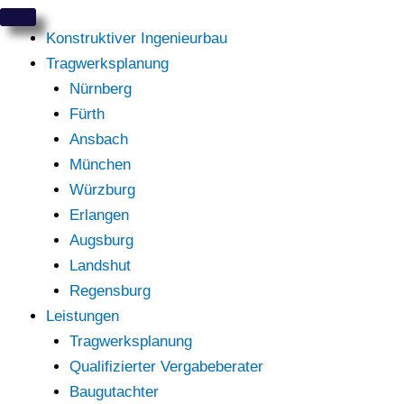
Zum
Inhalt
Konstruktiver Ingenieurbau
springen
Tragwerksplanung
Nürnberg
Fürth
Ansbach
München
Würzburg
Erlangen
Augsburg
Landshut
Regensburg
Leistungen
Tragwerksplanung
Qualifizierter Vergabeberater
Baugutachter