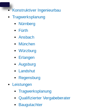
Zum
Inhalt
Konstruktiver Ingenieurbau
springen
Tragwerksplanung
Nürnberg
Fürth
Ansbach
München
Würzburg
Erlangen
Augsburg
Landshut
Regensburg
Leistungen
Tragwerksplanung
Qualifizierter Vergabeberater
Baugutachter