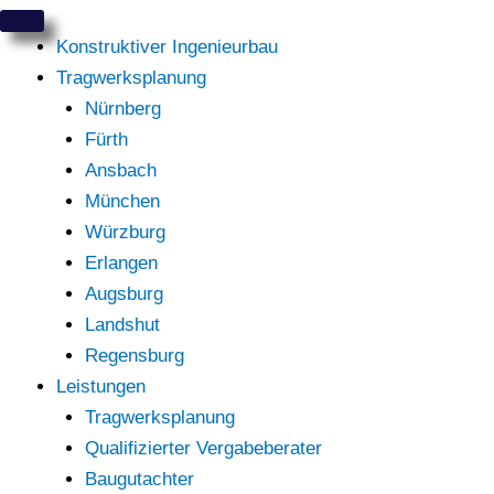
Zum
Inhalt
Konstruktiver Ingenieurbau
springen
Tragwerksplanung
Nürnberg
Fürth
Ansbach
München
Würzburg
Erlangen
Augsburg
Landshut
Regensburg
Leistungen
Tragwerksplanung
Qualifizierter Vergabeberater
Baugutachter